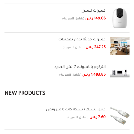
كميرات للمنزل
149.06
ر.س
(شامل الضريبة)
كميرات حديثة بدون تعقيدات
247.25
ر.س
(شامل الضريبة)
انتركوم باناسونك 7 انش الجديد
1,493.85
ر.س
(شامل الضريبة)
NEW PRODUCTS
كيبل (سلك) شبكة كات 6 متر ونص
7.60
ر.س
(شامل الضريبة)