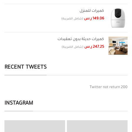
كميرات للمنزل
149.06
ر.س
(شامل الضريبة)
كميرات حديثة بدون تعقيدات
247.25
ر.س
(شامل الضريبة)
RECENT TWEETS
Twitter not return 200
INSTAGRAM