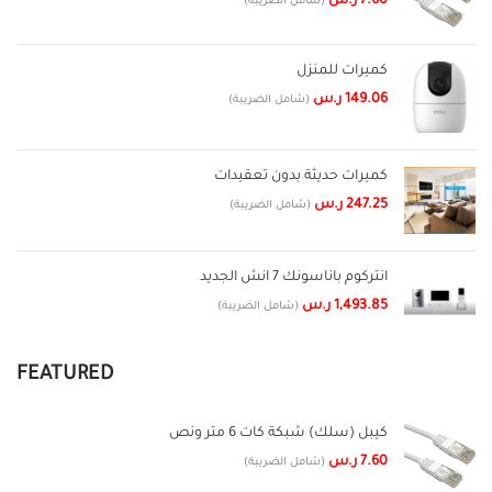
7.60
ر.س
(شامل الضريبة)
كميرات للمنزل
149.06
ر.س
(شامل الضريبة)
كميرات حديثة بدون تعقيدات
247.25
ر.س
(شامل الضريبة)
انتركوم باناسونك 7 انش الجديد
1,493.85
ر.س
(شامل الضريبة)
FEATURED
كيبل (سلك) شبكة كات 6 متر ونص
7.60
ر.س
(شامل الضريبة)