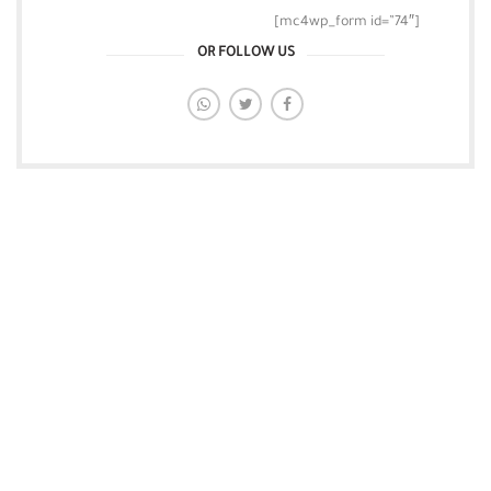
[mc4wp_form id=”74″]
OR FOLLOW US