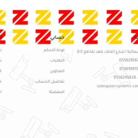
ا
حسابي
أ
لوحة التحكم
ن
مالية /شارع الملك فهد تقاطع 3/2
الطلبات
ن
العناوين
ك
05
تفاصيل الحساب
ح
المفضلة
ا