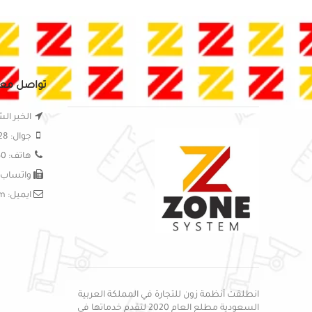
تواصل معن
الخبر الش
جوال: 0556295828
هاتف: 0138999150
واتساب: 56295828
ايميل: sales@zon-systems.com
انطلقت أنظمة زون للتجارة في المملكة العربية
السعودية مطلع العام 2020 لتقدم خدماتها في