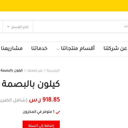
اختر القسم
عن شركتنا
أقسام منتجاتنا
خدماتنا
مشاريعنا
الرئيسية
غير مصنف
كيلون بالبصمة و
كيلون بالبصمة و
918.85
ر.س
(شامل الضريب
1 متوفر في المخزون
إضافة إلى السلة