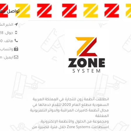
تواصل معن
الخبر الش
جوال: 0556295828
هاتف: 0138999150
واتساب: 56295828
ايميل: sales@zon-systems.com
انطلقت أنظمة زون للتجارة في المملكة العربية
السعودية مطلع العام 2020 لتقدم خدماتها في
مجال أنظمة كاميرات المراقبة والدوائر التلفزيونية
المغلقة
ومجموعة من الحلول والأنظمة الإلكترونية.
استطاعت Zone Systems خلال فترة قصيرة من