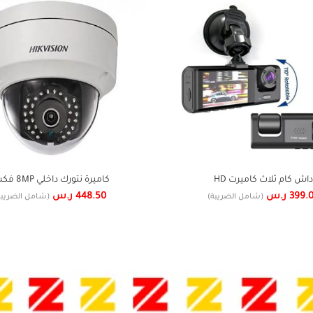
داش كام ثلاث كاميرت HD
كاميرة نتورك داخلي 8MP فكس
399.
ر.س
448.50
ر.س
(شامل الضريبة)
(شامل الضريبة