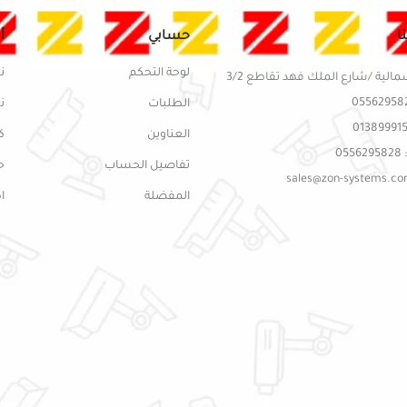
ا
حسابي
أ
لوحة التحكم
ن
مالية /شارع الملك فهد تقاطع 3/2
الطلبات
ن
العناوين
ك
05
تفاصيل الحساب
ح
المفضلة
ا