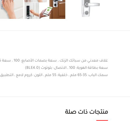
غلاف معدني من سبائك الزنك ، سعة بصمات الأصابع: 100 ، سعة كلمة المرور: 100
سعة بطاقة الهوية: 100 ، الاتصال: بلوتوث (BLE4.0)
سمك الباب: 35-65 ملم ، خلفية: 55 ملم ، اللون: كروم لامع ، التطبيق: ZKBioBL الجانب الأيسر والجانب الأيمن
منتجات ذات صلة