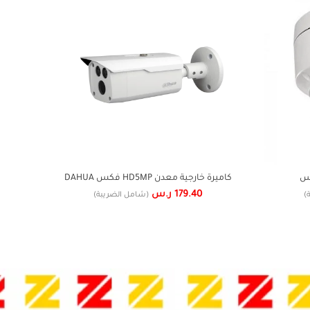
كاميرة خارجية معدن HD5MP فكس DAHUA
جهاز 
179.40
ر.س
)
(شامل الضريبة)