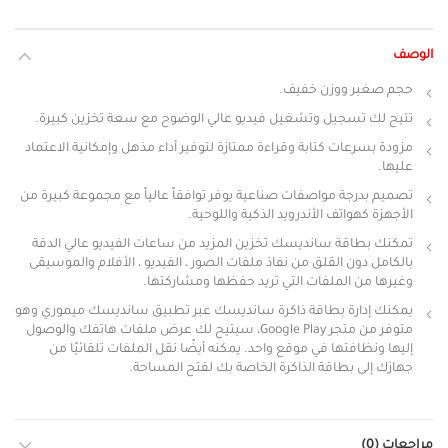
الوصف
حجم صغير ووزن خفيف.
تتيح لك تسجيل وتشغيل فيديو عالي الوضوح مع سعة تخزين كبيرة.
مزودة بسرعات كتابة وقراءة ممتازة لتوفير أداء مذهل وإمكانية الاعتماد
عليها.
تصميم بدرجة مواصفات صناعية يوفر توافقاً عالياً مع مجموعة كبيرة من
الأجهزة كهواتف الأندرويد الذكية واللوحية.
تمكنك بطاقة سانديسك تخزين المزيد من ساعات الفيديو عالي الدقة
بالكامل دون القلق من نفاذ ملفات الصور ، الفيديو ، الأفلام والموسيقى
وغيرها من الملفات التي تريد حفظها ومشاركتها.
يمكنك إدارة بطاقة ذاكرة سانديسك عبر تطبيق سانديسك ميموري وهو
متوفر من متجر Google Play، سيتيح لك عرض ملفات هاتفك والوصول
إليها ونظافتها في موقع واحد. يمكنه أيضًا نقل الملفات تلقائيًا من
جهازك إلى بطاقة الذاكرة الخاصة بك لفتح المساحة.
مراجعات (0)