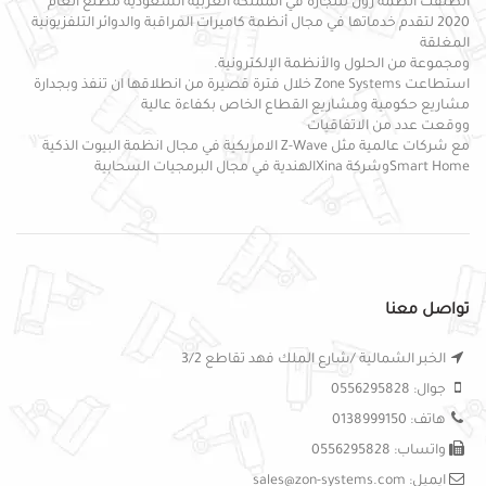
انطلقت أنظمة زون للتجارة في المملكة العربية السعودية مطلع العام
2020 لتقدم خدماتها في مجال أنظمة كاميرات المراقبة والدوائر التلفزيونية
المغلقة
ومجموعة من الحلول والأنظمة الإلكترونية.
استطاعت Zone Systems خلال فترة قصيرة من انطلاقها ان تنفذ وبجدارة
مشاريع حكومية ومشاريع القطاع الخاص بكفاءة عالية
ووقعت عدد من الاتفاقيات
مع شركات عالمية مثل Z-Wave الامريكية في مجال انظمة البيوت الذكية
Smart Homeوشركة Xinaالهندية في مجال البرمجيات السحابية
تواصل معنا
الخبر الشمالية /شارع الملك فهد تقاطع 3/2
جوال: 0556295828
هاتف: 0138999150
واتساب: 0556295828
ايميل: sales@zon-systems.com