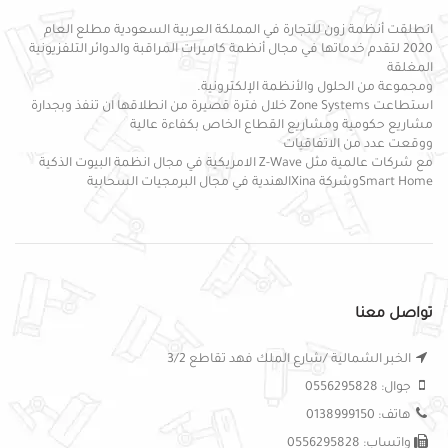
انطلقت أنظمة زون للتجارة في المملكة العربية السعودية مطلع العام
2020 لتقدم خدماتها في مجال أنظمة كاميرات المراقبة والدوائر التلفزيونية
المغلقة
ومجموعة من الحلول والأنظمة الإلكترونية.
استطاعت Zone Systems خلال فترة قصيرة من انطلاقها ان تنفذ وبجدارة
مشاريع حكومية ومشاريع القطاع الخاص بكفاءة عالية
ووقعت عدد من الاتفاقيات
مع شركات عالمية مثل Z-Wave الامريكية في مجال انظمة البيوت الذكية
Smart Homeوشركة Xinaالهندية في مجال البرمجيات السحابية
تواصل معنا
الخبر الشمالية /شارع الملك فهد تقاطع 3/2
جوال: 0556295828
هاتف: 0138999150
واتساب: 0556295828