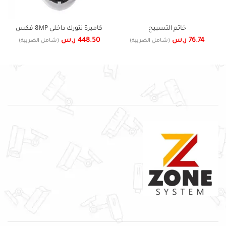
خاتم التسبيح
كاميرة نتورك داخلي 8MP فكس
76.74
ر.س
448.50
ر.س
(شامل الضريبة)
(شامل الضريبة)