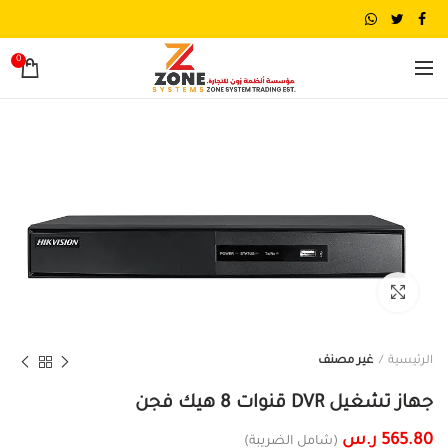
0
تكبير الصورة
الرئيسية
غير مصنف
جهاز تشغيل DVR قنوات 8 هيك فجن
565.80
ر.س
(شامل الضريبة)