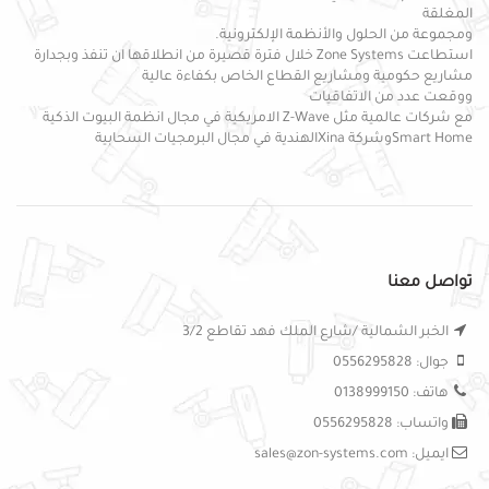
المغلقة
ومجموعة من الحلول والأنظمة الإلكترونية.
استطاعت Zone Systems خلال فترة قصيرة من انطلاقها ان تنفذ وبجدارة
مشاريع حكومية ومشاريع القطاع الخاص بكفاءة عالية
ووقعت عدد من الاتفاقيات
مع شركات عالمية مثل Z-Wave الامريكية في مجال انظمة البيوت الذكية
Smart Homeوشركة Xinaالهندية في مجال البرمجيات السحابية
تواصل معنا
الخبر الشمالية /شارع الملك فهد تقاطع 3/2
جوال: 0556295828
هاتف: 0138999150
واتساب: 0556295828
ايميل: sales@zon-systems.com