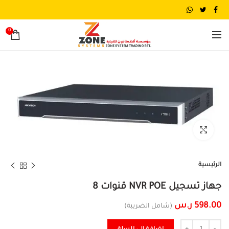
0
تكبير الصورة
الرئيسية
جهاز تسجيل NVR POE قنوات 8
598.00
ر.س
(شامل الضريبة)
الكمية