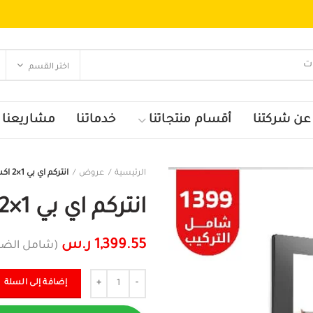
اختر القسم
عن شركتنا
أقسام منتجاتنا
خدماتنا
مشاريعنا
الرئيسية
عروض
انتركم اي بي 1×2 اكسس +انتركم
انتركم اي بي 1×2 اكسس +انتركم
1,399.55
ر.س
(شامل الضري
الكمية
إضافة إلى السلة