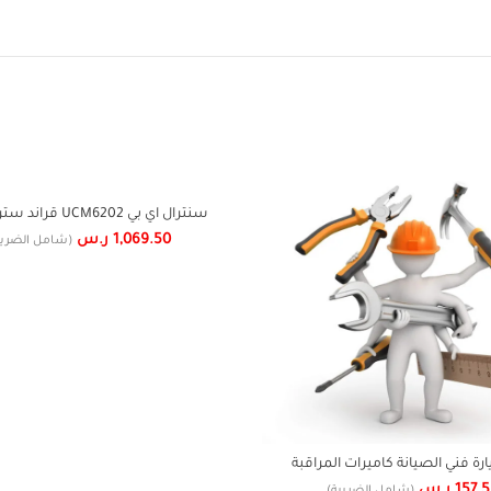
سنترال اي بي UCM6202 
500 تحويلة
1,069.50
ر.س
(شامل الضريب
ارة فني الصيانة كاميرات المراقبة
157.
ر.س