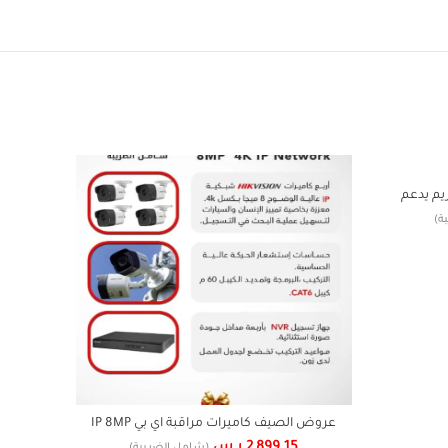
قراند ستريم يدعم
ة)
عروض الصيف كاميرات مراقبة اي بي IP 8MP
4K NETWORK
2,899.15
ر.س