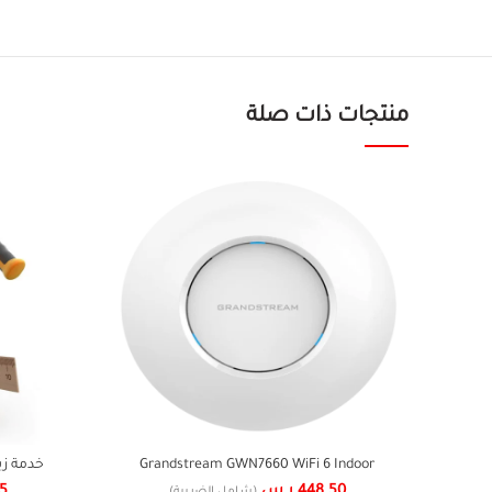
منتجات ذات صلة
Grandstream GWN7660 WiFi 6 Indoor
خدمة زي
Access Point
448.50
ر.س
55