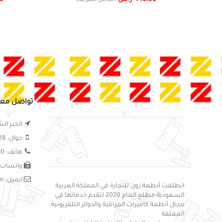
(شامل الضريبة)
تواصل معن
الخبر الش
جوال: 0556295828
هاتف: 0138999150
واتساب: 56295828
ايميل: sales@zon-systems.com
انطلقت أنظمة زون للتجارة في المملكة العربية
السعودية مطلع العام 2020 لتقدم خدماتها في
مجال أنظمة كاميرات المراقبة والدوائر التلفزيونية
المغلقة