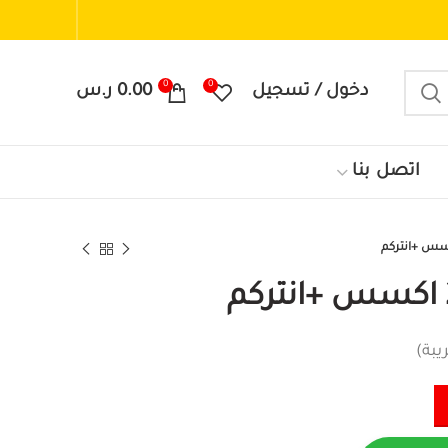
0
0
دخول / تسجيل
0.00
ر.س
اتصل بنا
بة)