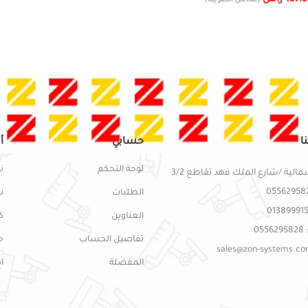
(شامل الضريبة)
ا
حسابي
أ
لوحة التحكم
ن
مالية /شارع الملك فهد تقاطع 3/2
الطلبات
ن
العناوين
ك
05
تفاصيل الحساب
ح
المفضلة
ا