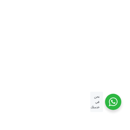
نحن
في
خدمتك