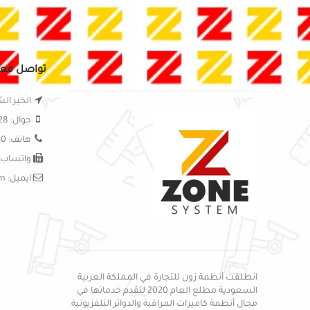
تواصل معن
الخبر الش
جوال: 0556295828
هاتف: 0138999150
واتساب: 56295828
ايميل: sales@zon-systems.com
انطلقت أنظمة زون للتجارة في المملكة العربية
السعودية مطلع العام 2020 لتقدم خدماتها في
مجال أنظمة كاميرات المراقبة والدوائر التلفزيونية