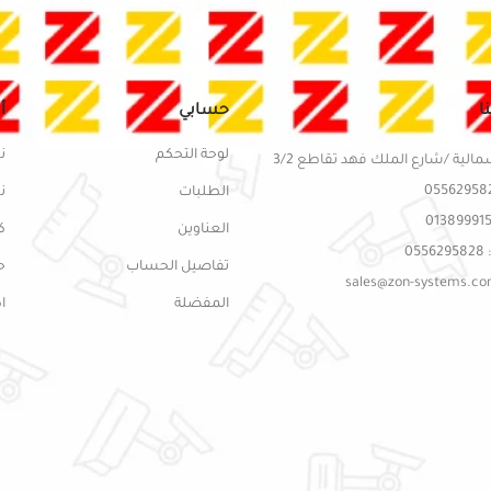
ا
حسابي
أ
لوحة التحكم
ن
مالية /شارع الملك فهد تقاطع 3/2
الطلبات
ن
العناوين
ك
05
تفاصيل الحساب
ح
المفضلة
ا